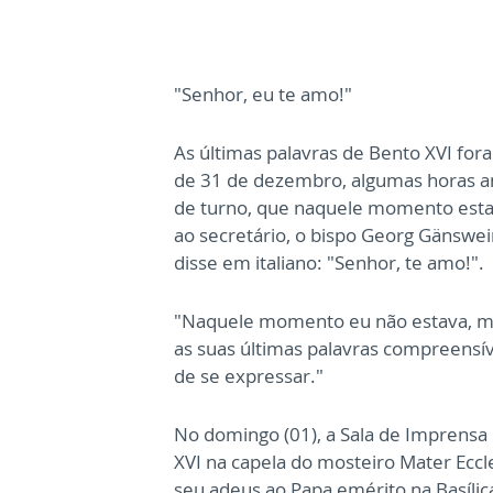
"Senhor, eu te amo!"
As últimas palavras de Bento XVI fo
de 31 de dezembro, algumas horas a
de turno, que naquele momento estav
ao secretário, o bispo Georg Gänswei
disse em italiano: "Senhor, te amo!".
"Naquele momento eu não estava, m
as suas últimas palavras compreensí
de se expressar."
No domingo (01), a Sala de Imprensa
XVI na capela do mosteiro Mater Eccle
seu adeus ao Papa emérito na Basílica