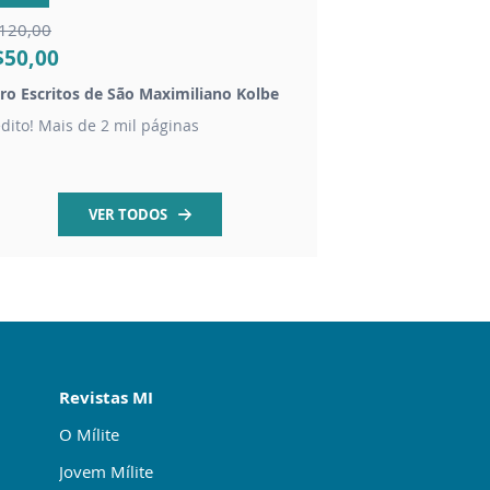
120,00
$50,00
R$20,00
vro Escritos de São Maximiliano Kolbe
Kit proteção São Mig
édito! Mais de 2 mil páginas
1 vela 1 água 1 sal g
VER TODOS
Revistas MI
O Mílite
Jovem Mílite