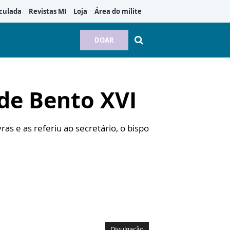
culada
Revistas MI
Loja
Área do mílite
DOAR
 de Bento XVI
s e as referiu ao secretário, o bispo
Divulgação