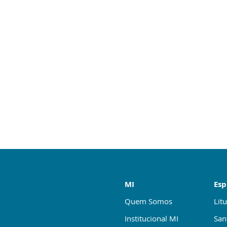
MI
Esp
Quem Somos
Litu
Institucional MI
San