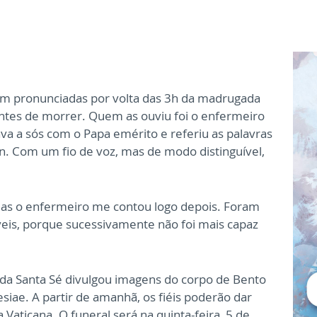
ram pronunciadas por volta das 3h da madrugada
ntes de morrer. Quem as ouviu foi o enfermeiro
a a sós com o Papa emérito e referiu as palavras
n. Com um fio de voz, mas de modo distinguível,
as o enfermeiro me contou logo depois. Foram
veis, porque sucessivamente não foi mais capaz
 da Santa Sé divulgou imagens do corpo de Bento
siae. A partir de amanhã, os fiéis poderão dar
 Vaticana. O funeral será na quinta-feira, 5 de