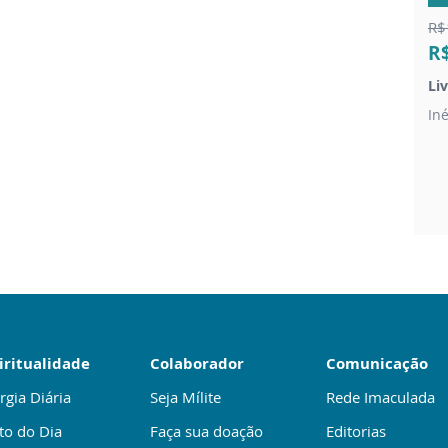
R$
R
Li
In
iritualidade
Colaborador
Comunicação
rgia Diária
Seja Mílite
Rede Imaculada
to do Dia
Faça sua doação
Editorias