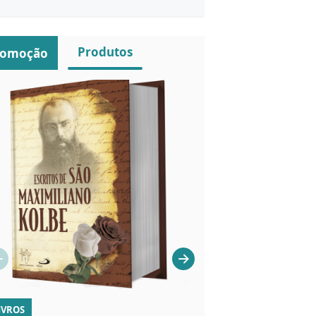
Produtos
romoção
IVROS
VELAS