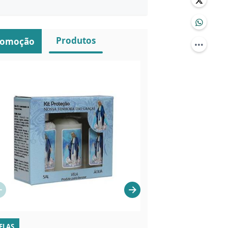
Produtos
romoção
ELAS
IMAGEM