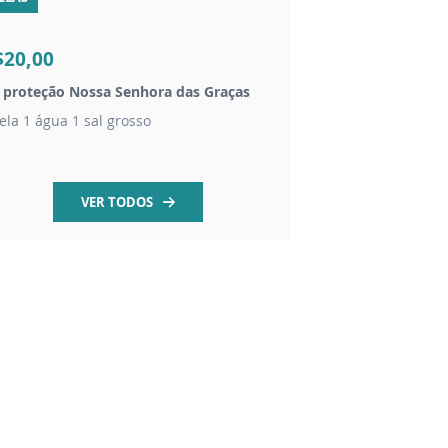
$20,00
R$120,00
t proteção Nossa Senhora das Graças
Imagem São Maximil
ela 1 água 1 sal grosso
Imagem em gesso pi
VER TODOS