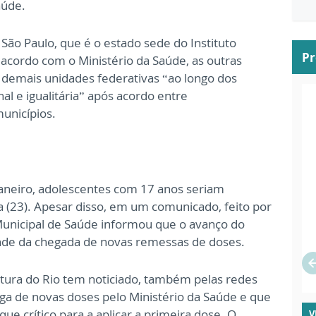
aúde.
São Paulo, que é o estado sede do Instituto
P
 acordo com o Ministério da Saúde, as outras
 demais unidades federativas “ao longo dos
l e igualitária” após acordo entre
unicípios.
aneiro, adolescentes com 17 anos seriam
ra (23). Apesar disso, em um comunicado, feito por
 Municipal de Saúde informou que o avanço do
nde da chegada de novas remessas de doses.
eitura do Rio tem noticiado, também pelas redes
ega de novas doses pelo Ministério da Saúde e que
e crítico para a aplicar a primeira dose. O
V