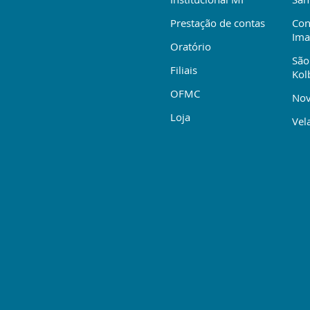
Prestação de contas
Con
Ima
Oratório
São
Filiais
Kol
OFMC
Nov
Loja
Vela