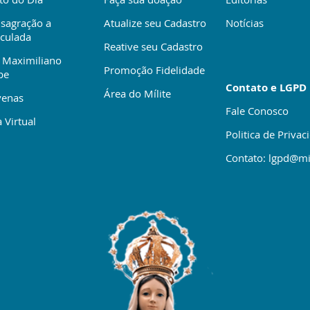
sagração a
Atualize seu Cadastro
Notícias
culada
Reative seu Cadastro
 Maximiliano
Promoção Fidelidade
be
Contato e LGPD
Área do Mílite
enas
Fale Conosco
 Virtual
Politica de Privac
Contato: lgpd@mi