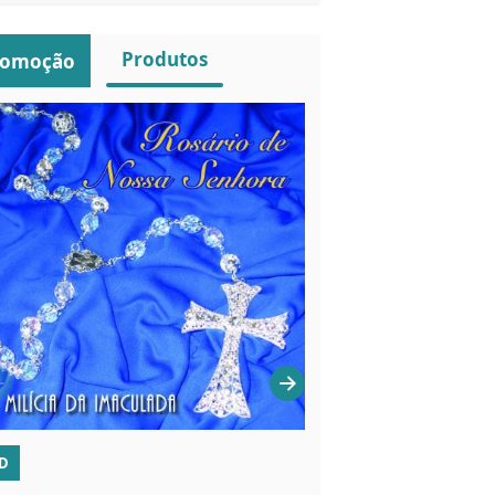
Produtos
romoção
D
VELAS