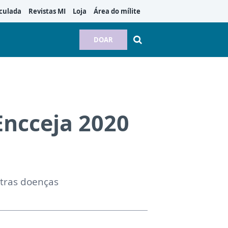
culada
Revistas MI
Loja
Área do mílite
DOAR
Encceja 2020
utras doenças