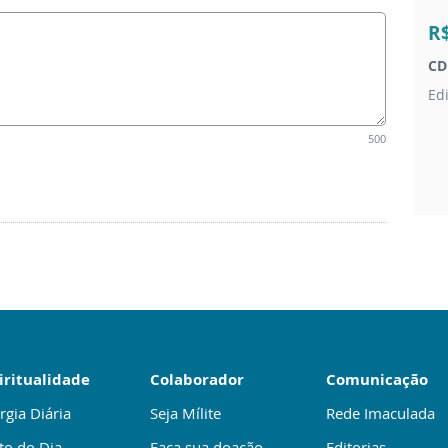
R
CD
Ed
500
iritualidade
Colaborador
Comunicação
rgia Diária
Seja Mílite
Rede Imaculada
to do Dia
Faça sua doação
Editorias