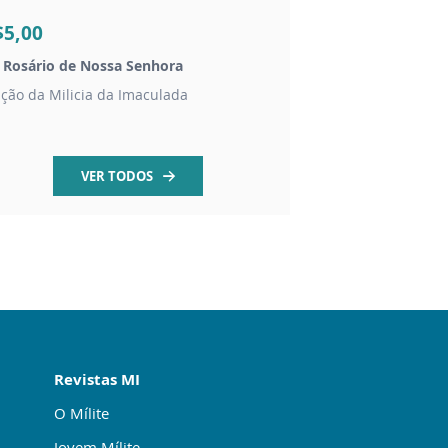
$5,00
R$20,00
 Rosário de Nossa Senhora
Kit proteção Nossa 
ição da Milicia da Imaculada
1 vela 1 água 1 sal g
VER TODOS
Revistas MI
O Mílite
Jovem Mílite