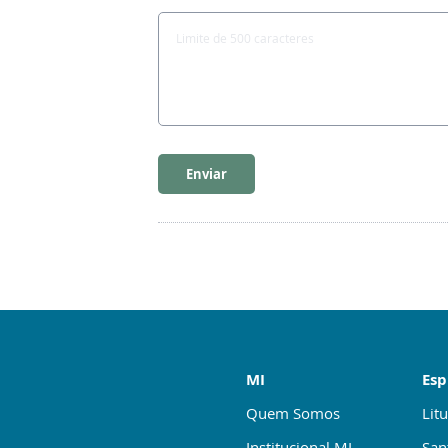
Enviar
MI
Esp
Quem Somos
Litu
Institucional MI
San