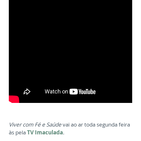
Viver com Fé e Saúde
vai ao ar toda segunda feira
às pela
TV Imaculada
.