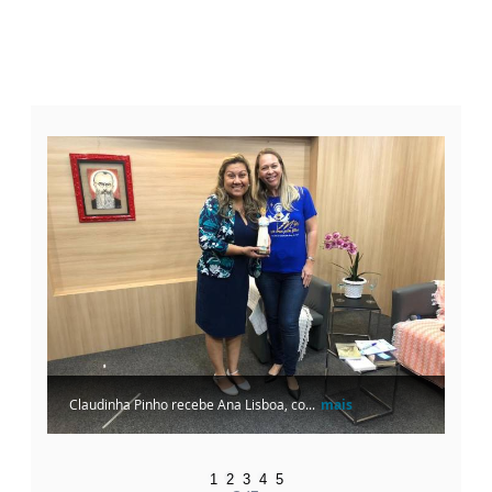
Claudinha Pinho recebe Ana Lisboa, co...
mais
1
2
3
4
5