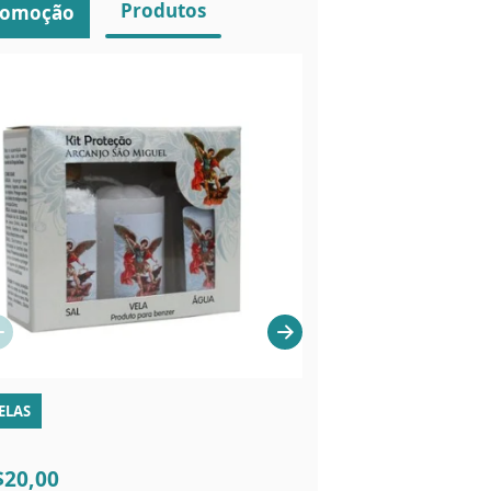
Produtos
romoção
ELAS
LIVROS
R$13,00
$20,00
R$9,90