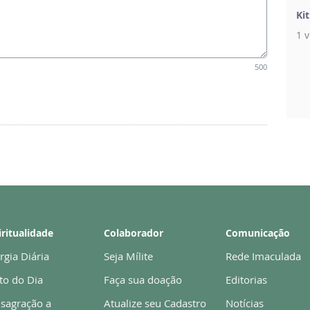
Ki
1 v
500
iritualidade
Colaborador
Comunicação
rgia Diária
Seja Mílite
Rede Imaculada
to do Dia
Faça sua doação
Editorias
sagração a
Atualize seu Cadastro
Notícias