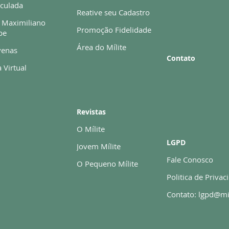
culada
Reative seu Cadastro
 Maximiliano
Promoção Fidelidade
be
Área do Mílite
enas
Contato
 Virtual
Revistas
O Mílite
LGPD
Jovem Mílite
Fale Conosco
O Pequeno Mílite
Politica de Privac
Contato: lgpd@mi