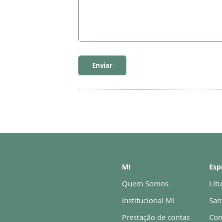
Enviar
MI
Esp
Quem Somos
Litu
Institucional MI
San
Prestação de contas
Con