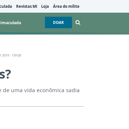
culada
Revistas MI
Loja
Área do mílite
 Imaculada
DOAR
 2019 - 15H28
s?
te de uma vida econômica sadia