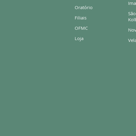
Ima
Oratório
São
Filiais
Kol
OFMC
Nov
Loja
Vela