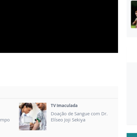
TV Imaculada
Doação de Sangue com Dr.
Campo
Elíseo Joji Sekiya