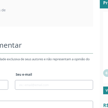
P
s de
omentar
dade exclusiva de seus autores e não representam a opinião do
Seu e-mail
V
R