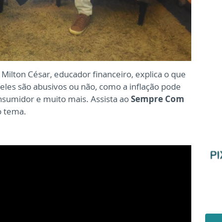
Milton César, educador financeiro, explica o que
 eles são abusivos ou não, como a inflação pode
onsumidor e muito mais. Assista ao
Sempre Com
do tema.