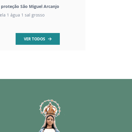
t proteção São Miguel Arcanjo
Livro Rezemos com 
ela 1 água 1 sal grosso
Orações a São Maxim
VER TODOS