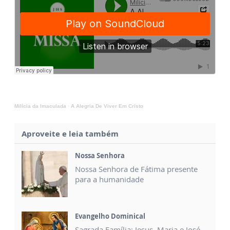
Milícia da Imaculada
·
A Alegria De Viver Em Cristo
Aproveite e leia também
Nossa Senhora
Nossa Senhora de Fátima presente
para a humanidade
Evangelho Dominical
Sagrada Família: Jesus, Maria e José