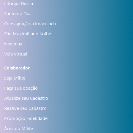
Liturgia Diária
Santo do Dia
Consagração a Imaculada
São Maximiliano Kolbe
Novenas
Vela Virtual
Colaborador
Seja Mílite
Faça sua doação
Atualize seu Cadastro
Reative seu Cadastro
Promoção Fidelidade
Área do Mílite