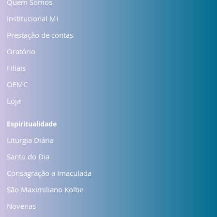
Quem Somos
Institucional MI
Prestação de contas
Oratório
Filiais
OFMC
Loja
Espiritualidade
Liturgia Diária
Santo do Dia
Consagração a Imaculada
São Maximiliano Kolbe
Novenas