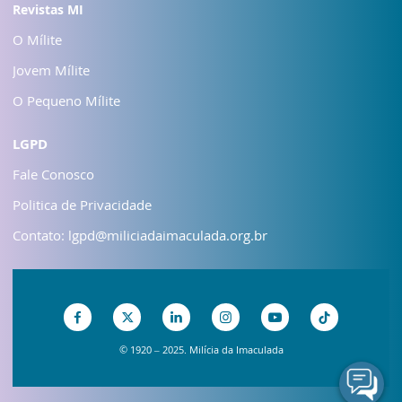
Revistas MI
O Mílite
Jovem Mílite
O Pequeno Mílite
LGPD
Fale Conosco
Politica de Privacidade
Contato: lgpd@miliciadaimaculada.org.br
© 1920 – 2025. Milícia da Imaculada