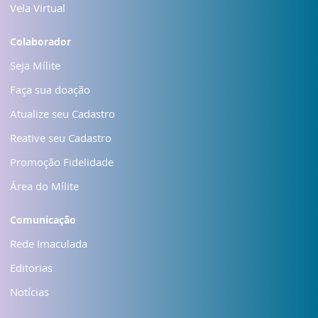
Vela Virtual
Colaborador
Seja Mílite
Faça sua doação
Atualize seu Cadastro
Reative seu Cadastro
Promoção Fidelidade
Área do Mílite
Comunicação
Rede Imaculada
Editorias
Notícias