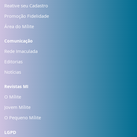
Reative seu Cadastro
Promoção Fidelidade
Área do Mílite
Comunicação
Rede Imaculada
Editorias
Notícias
Revistas MI
O Mílite
Jovem Mílite
O Pequeno Mílite
LGPD