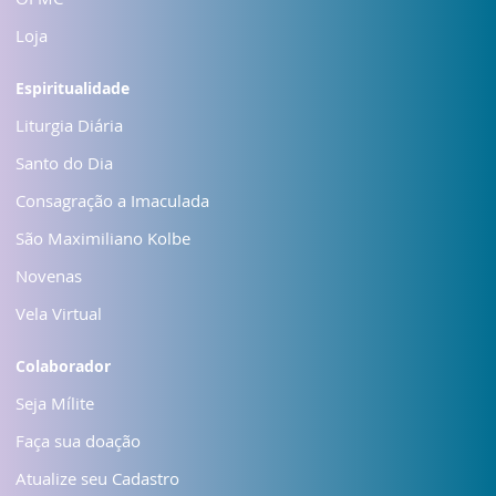
Loja
Espiritualidade
Liturgia Diária
Santo do Dia
Consagração a Imaculada
São Maximiliano Kolbe
Novenas
Vela Virtual
Colaborador
Seja Mílite
Faça sua doação
Atualize seu Cadastro