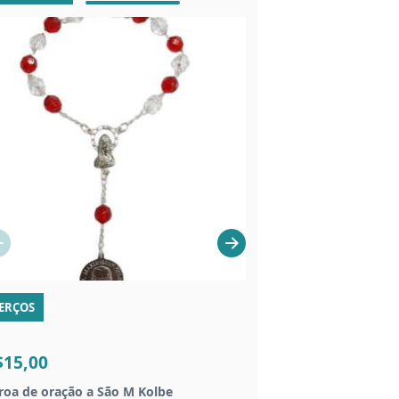
ERÇOS
CHAVEIROS
$15,00
R$20,00
roa de oração a São M Kolbe
Chaveiro dezena São