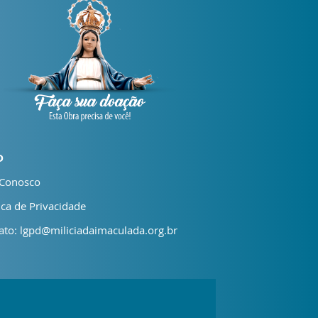
D
 Conosco
ica de Privacidade
ato: lgpd@miliciadaimaculada.org.br