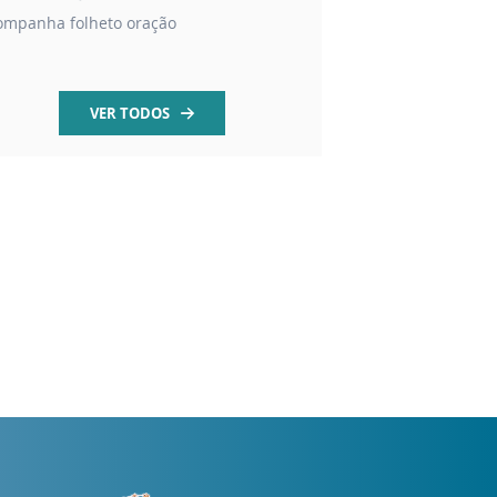
ompanha folheto oração
contas em madeira 
VER TODOS