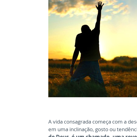
A vida consagrada começa com a des
em uma inclinação, gosto ou tendênc
de Deus, é um chamado, uma revel