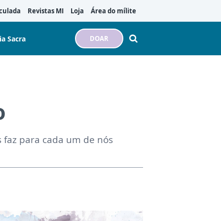
culada
Revistas MI
Loja
Área do mílite
ia Sacra
DOAR
o
s faz para cada um de nós