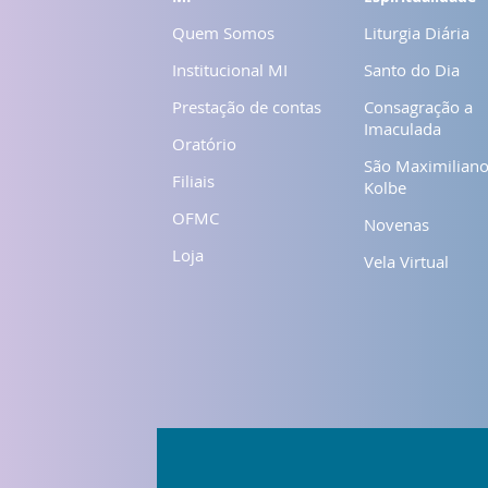
Quem Somos
Liturgia Diária
Institucional MI
Santo do Dia
Prestação de contas
Consagração a
Imaculada
Oratório
São Maximilian
Filiais
Kolbe
OFMC
Novenas
Loja
Vela Virtual