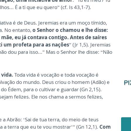
os... É a ti que eu quero” (cf. Is 43,1-7).
iciativa é de Deus. Jeremias era um moço tímido,
ta. No entanto,
o Senhor o chamou e lhe disse:
 mãe, eu já contava contigo. Antes de saíres
 ti um profeta para as nações
” (Jr 1,5). Jeremias
 não dou para isso...” Mas o Senhor lhe disse: “Não
 vida.
Toda vida é vocação e toda vocação é
alvação do mundo. Deus criou o homem (Adão) e
 do Édem, para o cultivar e guardar (Gn 2,15).
jam felizes. Ele nos chama a sermos felizes,
e a Abrão: ‘Sai de tua terra, do meio de teus
ra a terra que eu te vou mostrar’” (Gn 12,1).
Com