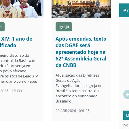
P
a
Igreja
 XIV: 1 ano de
Após emendas, texto
ificado
das DGAE será
apresentado hoje na
meiro discurso da
62ª Assembleia Geral
central da Basílica de
da CNBB
dro à presença em
o povo africano,
Atualização das Diretrizes
re os atos de Leão XIV
Gerais da Ação
meiro ano como Papa.
Evangelizadora da Igreja no
Brasil é o tema central do
 2026 - 13H39
encontro do episcopado
Brasileiro.
20 ABR 2026 - 09H25
L
R$