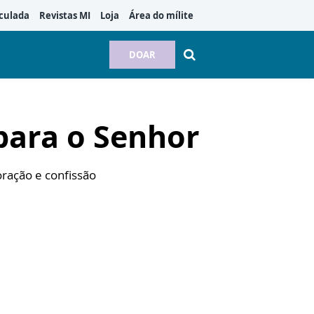
culada
Revistas MI
Loja
Área do mílite
DOAR
 para o Senhor
ração e confissão