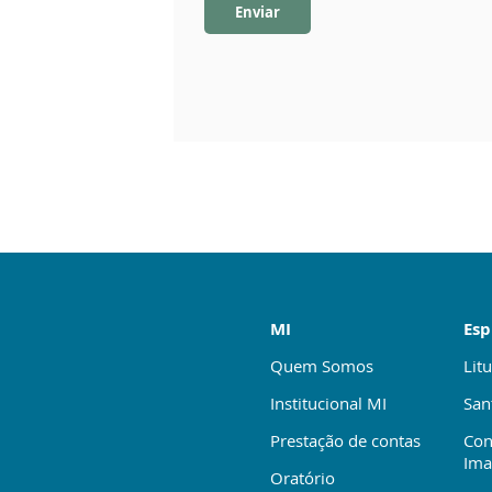
Enviar
MI
Esp
Quem Somos
Litu
Institucional MI
San
Prestação de contas
Con
Ima
Oratório