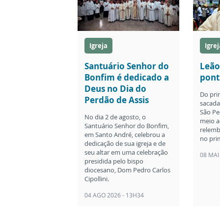
Igreja
Igrej
Santuário Senhor do
Leão
Bonfim é dedicado a
pont
Deus no Dia do
Do pri
Perdão de Assis
sacada 
São Pe
No dia 2 de agosto, o
meio a
Santuário Senhor do Bonfim,
relemb
em Santo André, celebrou a
no pri
dedicação de sua igreja e de
seu altar em uma celebração
08 MAI
presidida pelo bispo
diocesano, Dom Pedro Carlos
Cipollini.
04 AGO 2026 - 13H34