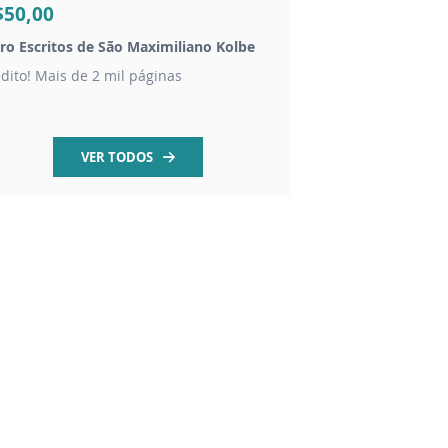
$50,00
R$20,00
vro Escritos de São Maximiliano Kolbe
Chaveiro dezena São
édito! Mais de 2 mil páginas
contas em madeira 
VER TODOS