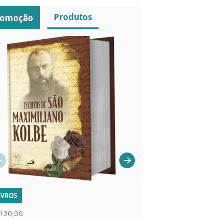
Produtos
romoção
IVROS
CHAVEIROS
120,00