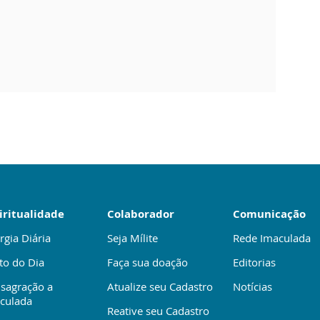
iritualidade
Colaborador
Comunicação
rgia Diária
Seja Mílite
Rede Imaculada
to do Dia
Faça sua doação
Editorias
sagração a
Atualize seu Cadastro
Notícias
culada
Reative seu Cadastro