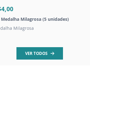
$4,00
R$10,00
t Medalha Milagrosa (5 unidades)
Medalha Milagrosa 
dalha Milagrosa
Níquel 45mm
VER TODOS