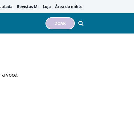
culada
Revistas MI
Loja
Área do mílite
DOAR
r a você.