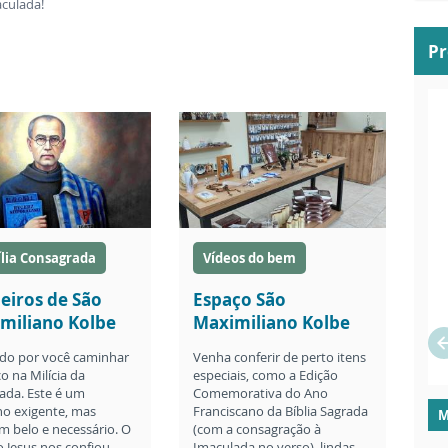
aculada!
P
lia Consagrada
Vídeos do bem
eiros de São
Espaço São
miliano Kolbe
Maximiliano Kolbe
do por você caminhar
Venha conferir de perto itens
o na Milícia da
especiais, como a Edição
ada. Este é um
Comemorativa do Ano
o exigente, mas
Franciscano da Bíblia Sagrada
M
 belo e necessário. O
(com a consagração à
o Jesus nos confiou
Imaculada no verso), lindas