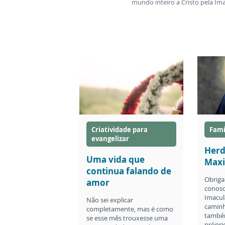
mundo inteiro a Cristo pela Im
Criatividade para
Famí
evangelizar
Herd
Uma vida que
Maxi
continua falando de
Obriga
amor
conosc
Imacul
Não sei explicar
caminh
completamente, mas é como
também
se esse mês trouxesse uma
própri