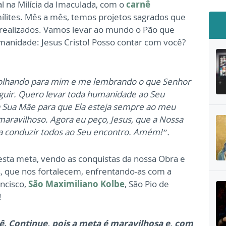
l na Milícia da Imaculada, com o
carnê
ílites. Mês a mês, temos projetos sagrados que
realizados. Vamos levar ao mundo o Pão que
anidade: Jesus Cristo! Posso contar com você?
, olhando para mim e me lembrando o que Senhor
eguir. Quero levar toda humanidade ao Seu
 Sua Mãe para que Ela esteja sempre ao meu
aravilhoso. Agora eu peço, Jesus, que a Nossa
a conduzir todos ao Seu encontro. Amém!”.
 esta meta, vendo as conquistas da nossa Obra e
, que nos fortalecem, enfrentando-as com a
ncisco,
São Maximiliano Kolbe
, São Pio de
!
ê.
Continue, pois a meta é maravilhosa e, com