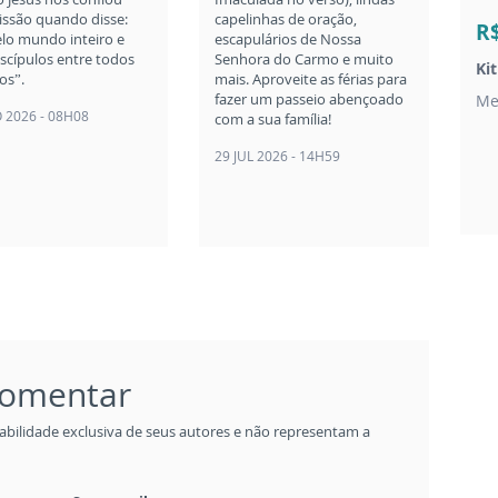
issão quando disse:
capelinhas de oração,
R
elo mundo inteiro e
escapulários de Nossa
iscípulos entre todos
Senhora do Carmo e muito
Ki
os”.
mais. Aproveite as férias para
fazer um passeio abençoado
Me
 2026 - 08H08
com a sua família!
29 JUL 2026 - 14H59
 comentar
abilidade exclusiva de seus autores e não representam a