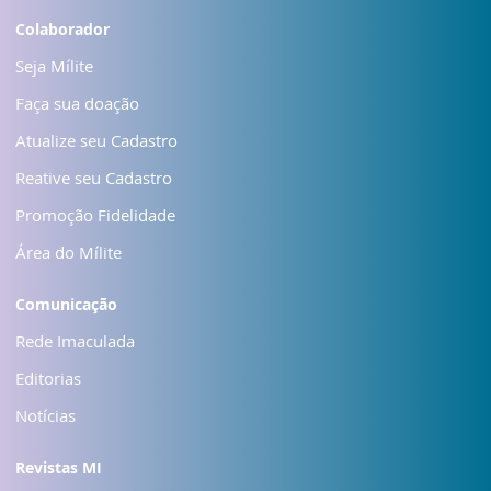
Colaborador
Seja Mílite
Faça sua doação
Atualize seu Cadastro
Reative seu Cadastro
Promoção Fidelidade
Área do Mílite
Comunicação
Rede Imaculada
Editorias
Notícias
Revistas MI