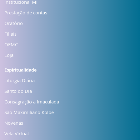
Institucional MI
Prestação de contas
Oratório
Filiais
OFMC
Loja
Espiritualidade
Liturgia Diária
Santo do Dia
Consagração a Imaculada
São Maximiliano Kolbe
Novenas
Vela Virtual