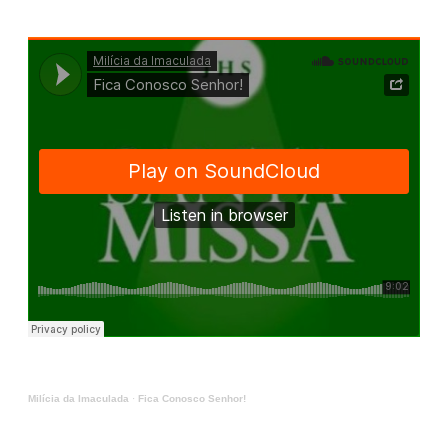
Milícia da Imaculada
·
Fica Conosco Senhor!