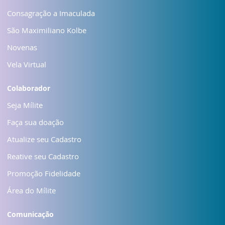
Consagração a Imaculada
São Maximiliano Kolbe
Novenas
Vela Virtual
Colaborador
Seja Mílite
Faça sua doação
Atualize seu Cadastro
Reative seu Cadastro
Promoção Fidelidade
Área do Mílite
Comunicação