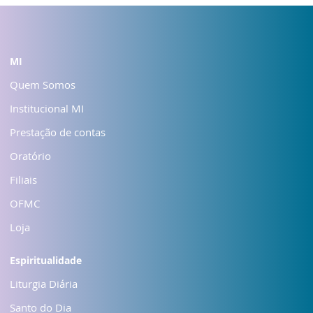
MI
Quem Somos
Institucional MI
Prestação de contas
Oratório
Filiais
OFMC
Loja
Espiritualidade
Liturgia Diária
Santo do Dia