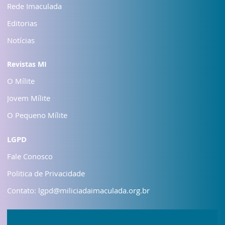
Rede Imaculada
Editorias
Notícias
Revistas MI
O Mílite
Jovem Mílite
O Pequeno Mílite
LGPD
Fale Conosco
Politica de Privacidade
Contato: lgpd@miliciadaimaculada.org.br