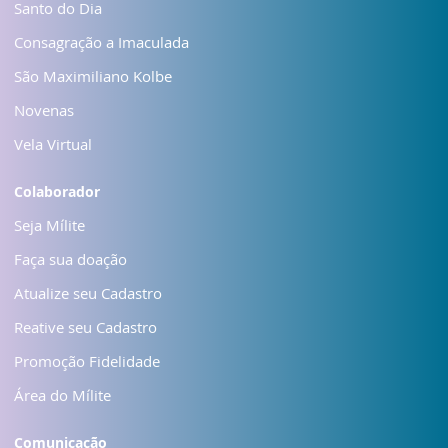
Santo do Dia
Consagração a Imaculada
São Maximiliano Kolbe
Novenas
Vela Virtual
Colaborador
Seja Mílite
Faça sua doação
Atualize seu Cadastro
Reative seu Cadastro
Promoção Fidelidade
Área do Mílite
Comunicação