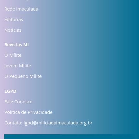
Rede Imaculada
Editorias
Notícias
Revistas MI
O Mílite
Jovem Mílite
O Pequeno Mílite
LGPD
Fale Conosco
Politica de Privacidade
Contato: lgpd@miliciadaimaculada.org.br