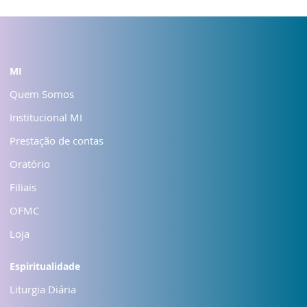
MI
Quem Somos
Institucional MI
Prestação de contas
Oratório
Filiais
OFMC
Loja
Espiritualidade
Liturgia Diária