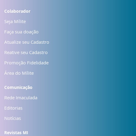
Colaborador
Seja Mílite
Faça sua doação
Atualize seu Cadastro
Reative seu Cadastro
Promoção Fidelidade
Área do Mílite
Comunicação
Rede Imaculada
Editorias
Notícias
Revistas MI