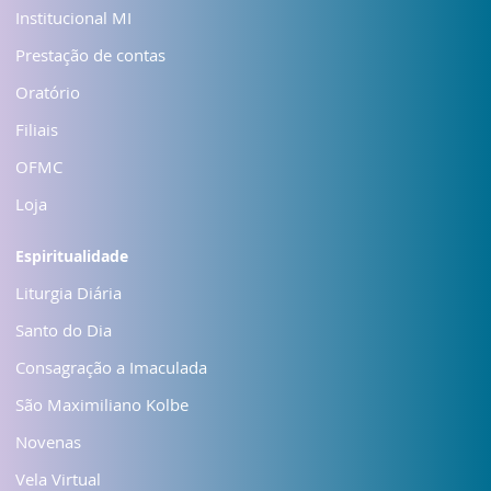
Institucional MI
Prestação de contas
Oratório
Filiais
OFMC
Loja
Espiritualidade
Liturgia Diária
Santo do Dia
Consagração a Imaculada
São Maximiliano Kolbe
Novenas
Vela Virtual