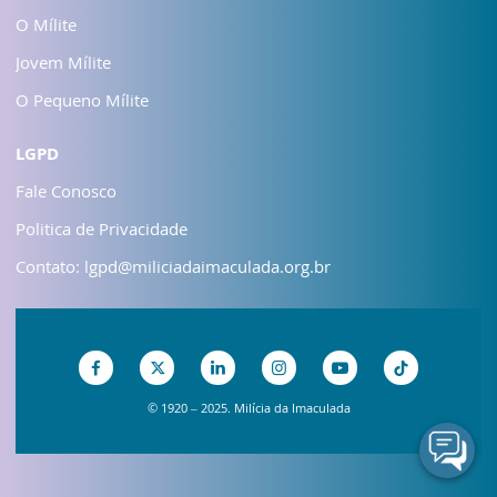
O Mílite
Jovem Mílite
O Pequeno Mílite
LGPD
Fale Conosco
Politica de Privacidade
Contato: lgpd@miliciadaimaculada.org.br
© 1920 – 2025. Milícia da Imaculada