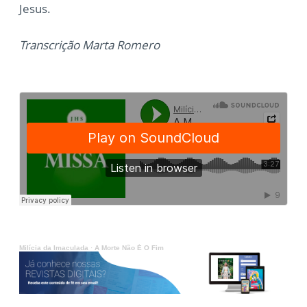
Jesus.
Transcrição Marta Romero
Milícia da Imaculada
·
A Morte Não É O Fim