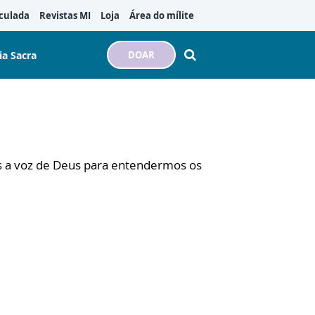
culada
Revistas MI
Loja
Área do mílite
ia Sacra
DOAR
os a voz de Deus para entendermos os