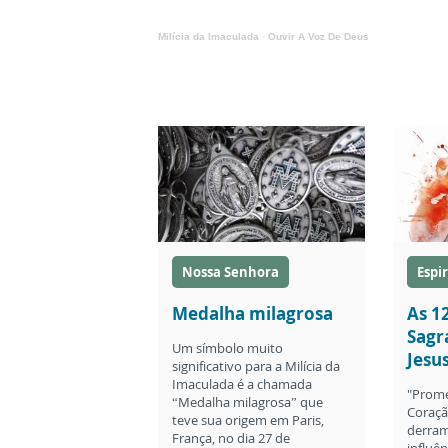
Milícia da Imaculada
·
Ouvir A Voz De Deus
Nossa Senhora
Espi
Medalha milagrosa
As 1
Sagr
Um símbolo muito
Jesu
significativo para a Milícia da
Imaculada é a chamada
"Prome
“Medalha milagrosa” que
Coraçã
teve sua origem em Paris,
derram
França, no dia 27 de
influên