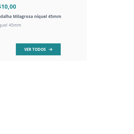
$10,00
R$95,00
dalha Milagrosa níquel 45mm
Imagem Nossa Senho
quel 45mm
Resina - 20cm
VER TODOS