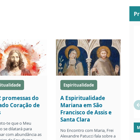
P
ritualidade
Espiritualidade
2 promessas do
A Espiritualidade
ado Coração de
Mariana em São
s
Francisco de Assis e
Santa Clara
to-te que o Meu
M
o se dilatará para
No Encontro com Maria, Frei
ar com abundância as
Alexandre Patucci fala sobre a
cias de Seu divino