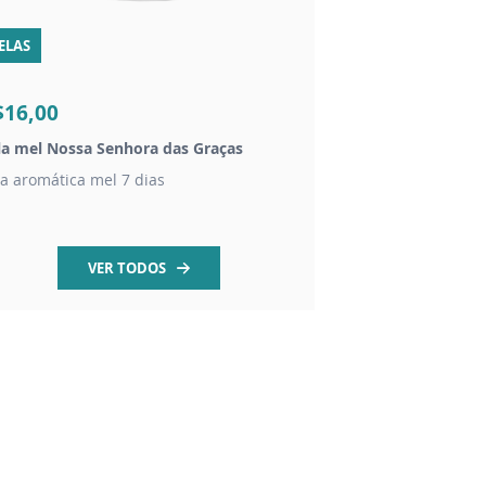
ELAS
IMAGEM
$16,00
R$95,00
la mel Nossa Senhora das Graças
Imagem Nossa Senho
la aromática mel 7 dias
Resina - 20cm
VER TODOS