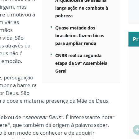
Arquidiocese de Brasília
Virgem, mas
lança ação de combate à
a e o motivou a
pobreza
m várias
Quase metade dos
 mãos
brasileiros fazem bicos
 vida, São
P
para ampliar renda
us através da
Deus não é
CNBB realiza segunda
 emoção.
etapa da 59ª Assembleia
Geral
, perseguição
mper a barreira
or Deus. São
m a doce e materna presença da Mãe de Deus.
deixou de “
saborear Deus
”. É interessante notar
pere”, que também dá origem à palavra saber,
go é um modo de conhecer e de adquirir