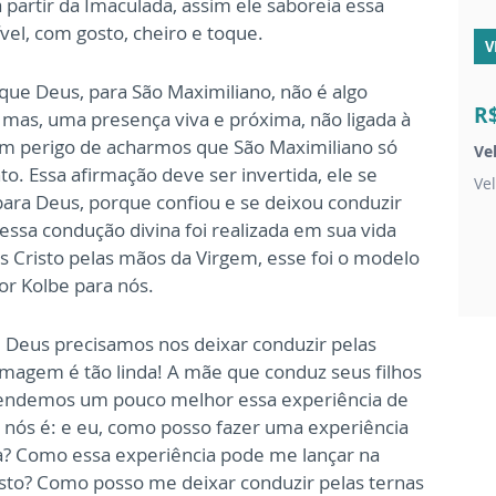
partir da Imaculada, assim ele saboreia essa
vel, com gosto, cheiro e toque.
V
ue Deus, para São Maximiliano, não é algo
R
, mas, uma presença viva e próxima, não ligada à
 um perigo de acharmos que São Maximiliano só
Ve
to. Essa afirmação deve ser invertida, ele se
Ve
para Deus, porque confiou e se deixou conduzir
 essa condução divina foi realizada em sua vida
s Cristo pelas mãos da Virgem, esse foi o modelo
r Kolbe para nós.
 Deus precisamos nos deixar conduzir pelas
imagem é tão linda! A mãe que conduz seus filhos
ndemos um pouco melhor essa experiência de
a nós é: e eu, como posso fazer uma experiência
a? Como essa experiência pode me lançar na
sto? Como posso me deixar conduzir pelas ternas