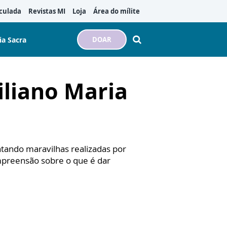
culada
Revistas MI
Loja
Área do mílite
ia Sacra
DOAR
liano Maria
ando maravilhas realizadas por
mpreensão sobre o que é dar