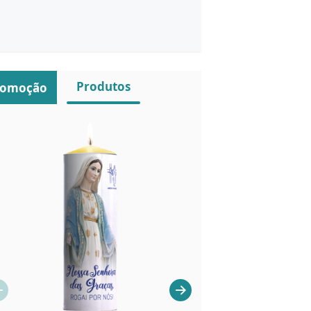
Produtos
romoção