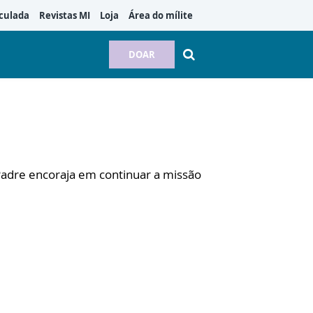
culada
Revistas MI
Loja
Área do mílite
DOAR
Padre encoraja em continuar a missão