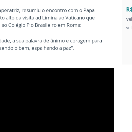
R
mperatriz, resumiu o encontro com o Papa
nto alto da visita ad Limina ao Vaticano que
Ve
 ao Colégio Pio Brasileiro em Roma:
ve
nidade, a sua palavra de ânimo e coragem para
azendo o bem, espalhando a paz".