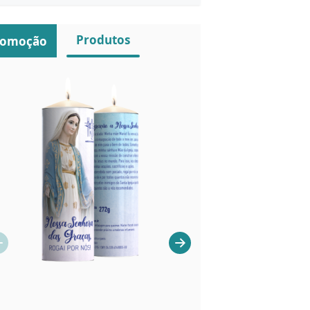
Produtos
romoção
IMAGEM