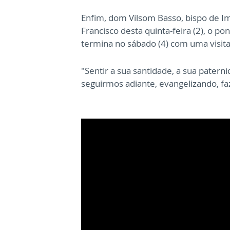
Enfim, dom Vilsom Basso, bispo de I
Francisco desta quinta-feira (2), o po
termina no sábado (4) com uma visita
"Sentir a sua santidade, a sua pater
seguirmos adiante, evangelizando, f