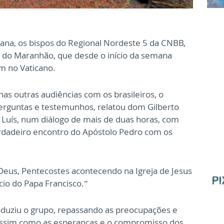
ana, os bispos do Regional Nordeste 5 da CNBB,
 do Maranhão, que desde o início da semana
m no Vaticano.
s outras audiências com os brasileiros, o
perguntas e testemunhos, relatou dom Gilberto
o Luís, num diálogo de mais de duas horas, com
rdadeiro encontro do Apóstolo Pedro com os
 Deus, Pentecostes acontecendo na Igreja de Jesus
cio do Papa Francisco.”
duziu o grupo, repassando as preocupações e
 assim como as esperanças e o compromisso dos