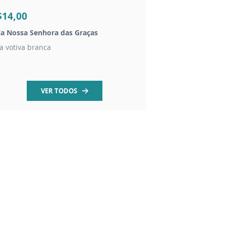
$14,00
R$95,00
la Nossa Senhora das Graças
Imagem Nossa Senho
la votiva branca
Resina - 20cm
VER TODOS