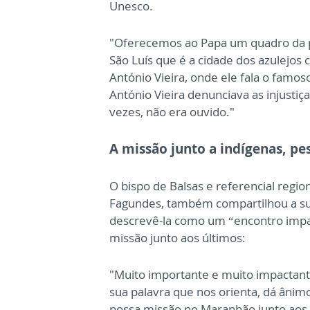
Unesco.
"Oferecemos ao Papa um quadro da pe
São Luís que é a cidade dos azulejos
António Vieira, onde ele fala o fam
António Vieira denunciava as injusti
vezes, não era ouvido."
A missão junto a indígenas, pe
O bispo de Balsas e referencial regio
Fagundes, também compartilhou a su
descrevê-la como um “encontro impa
missão junto aos últimos:
"Muito importante e muito impactant
sua palavra que nos orienta, dá ânim
nossa missão no Maranhão junto aos 