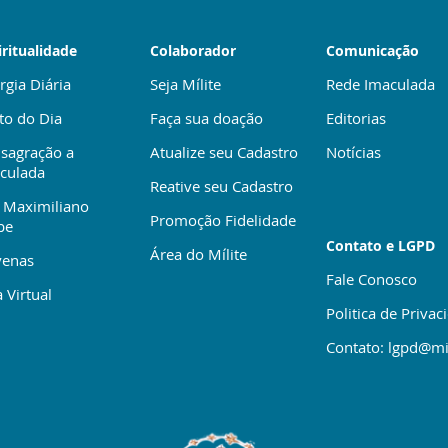
iritualidade
Colaborador
Comunicação
rgia Diária
Seja Mílite
Rede Imaculada
to do Dia
Faça sua doação
Editorias
sagração a
Atualize seu Cadastro
Notícias
culada
Reative seu Cadastro
 Maximiliano
Promoção Fidelidade
be
Contato e LGPD
Área do Mílite
enas
Fale Conosco
 Virtual
Politica de Privac
Contato: lgpd@mi