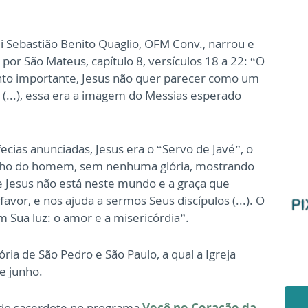
ei Sebastião Benito Quaglio, OFM Conv., narrou e
por São Mateus, capítulo 8, versículos 18 a 22: “O
to importante, Jesus não quer parecer como um
 (...), essa era a imagem do Messias esperado
cias anunciadas, Jesus era o “Servo de Javé”, o
 Filho do homem, sem nenhuma glória, mostrando
e Jesus não está neste mundo e a graça que
or, e nos ajuda a sermos Seus discípulos (...). O
m Sua luz: o amor e a misericórdia”.
ia de São Pedro e São Paulo, a qual a Igreja
e junho.
 do sacerdote no programa
Você no Coração da