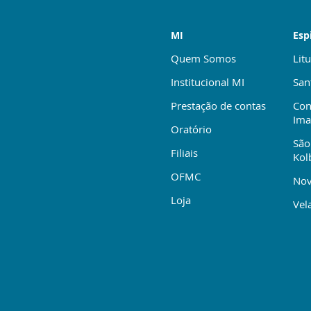
MI
Esp
Quem Somos
Litu
Institucional MI
San
Prestação de contas
Con
Ima
Oratório
São
Filiais
Kol
OFMC
Nov
Loja
Vela