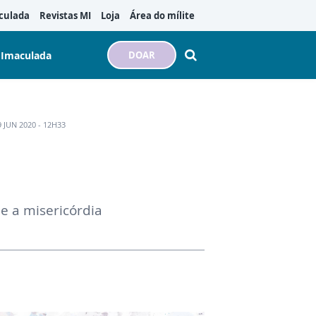
culada
Revistas MI
Loja
Área do mílite
 Imaculada
DOAR
 JUN 2020 - 12H33
 e a misericórdia