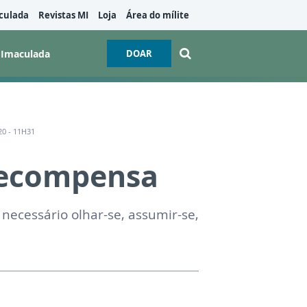
culada
Revistas MI
Loja
Área do mílite
 Imaculada
DOAR
0 - 11H31
recompensa
 necessário olhar-se, assumir-se,