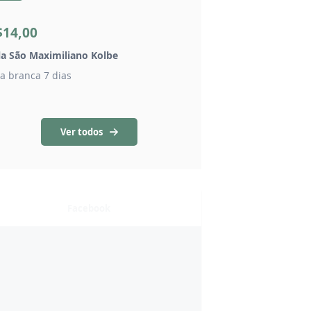
R$14,00
$14,00
Vela Nossa Senhora 
la São Maximiliano Kolbe
vela votiva branca
la branca 7 dias
Ver todos
Facebook