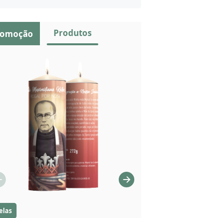
Produtos
romoção
elas