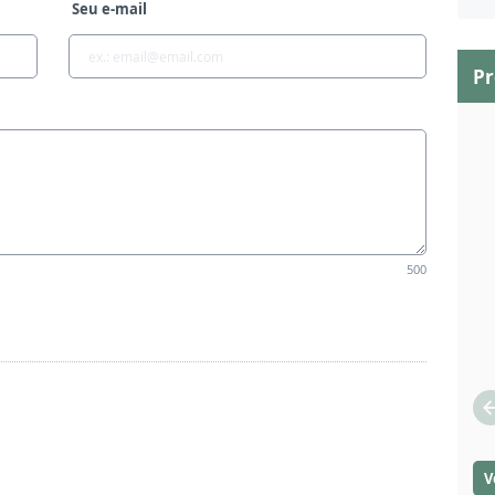
Seu e-mail
P
500
V