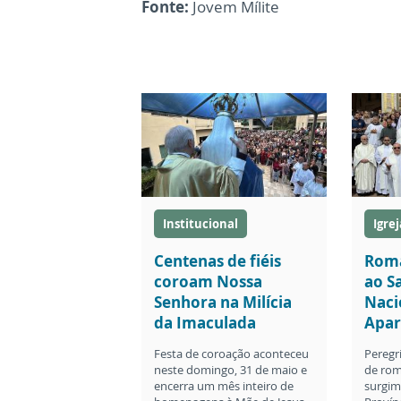
Fonte:
Jovem Mílite
Institucional
Igrej
Centenas de fiéis
Roma
coroam Nossa
ao S
Senhora na Milícia
Naci
da Imaculada
Apar
Festa de coroação aconteceu
Peregr
neste domingo, 31 de maio e
de rom
encerra um mês inteiro de
surgim