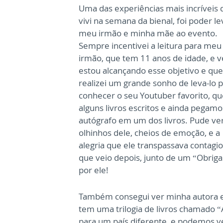
Uma das experiências mais incríveis 
vivi na semana da bienal, foi poder le
meu irmão e minha mãe ao evento.
Sempre incentivei a leitura para meu
irmão, que tem 11 anos de idade, e v
estou alcançando esse objetivo e que
realizei um grande sonho de leva-lo 
conhecer o seu Youtuber favorito, q
alguns livros escritos e ainda pegamo
autógrafo em um dos livros. Pude ve
olhinhos dele, cheios de emoção, e a
alegria que ele transpassava contagi
que veio depois, junto de um “Obrig
por ele!
Também consegui ver minha autora es
tem uma trilogia de livros chamado 
para um país diferente, e podemos v