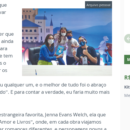
que
Arquivo pessoal
var
er que
 ainda
para
ue tem
M
s o
r os
R
ou qualquer um, e o melhor de tudo foi o abraço
Ki
ado”.
E para contar a verdade, eu faria muito mais
Me
trangeira favorita, Jenna Evans Welch, ela que
“Amor e Livros”
,
onde, em cada obra viajamos
er romances diferentes, e personagens novos a