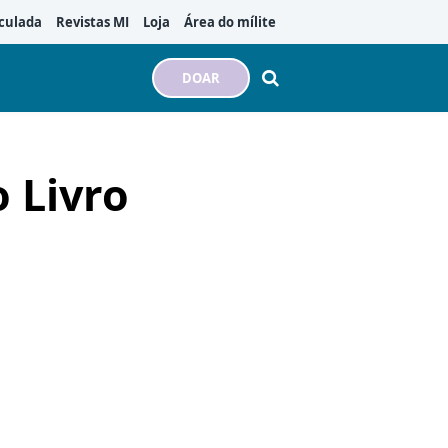
culada
Revistas MI
Loja
Área do mílite
DOAR
o Livro