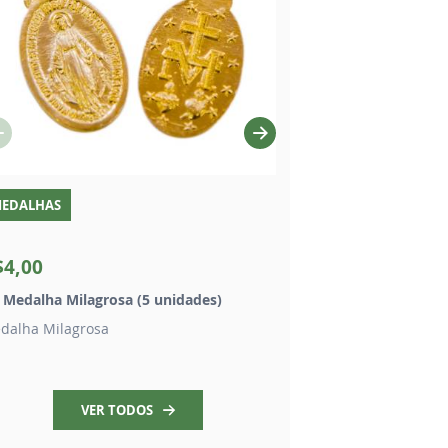
EDALHAS
CD
$4,00
R$5,00
t Medalha Milagrosa (5 unidades)
CD Rosário de Nossa
dalha Milagrosa
Edição da Milicia da
VER TODOS