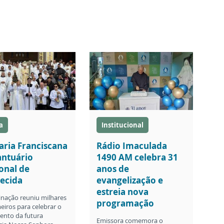
a
Institucional
ria Franciscana
Rádio Imaculada
antuário
1490 AM celebra 31
onal de
anos de
ecida
evangelização e
estreia nova
inação reuniu milhares
programação
eiros para celebrar o
ento da futura
Emissora comemora o