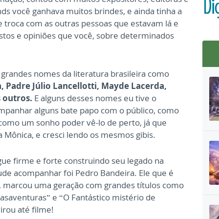
nds você ganhava muitos brindes, e ainda tinha a
 troca com as outras pessoas que estavam lá e
os e opiniões que você, sobre determinados
grandes nomes da literatura brasileira como
 Padre Júlio Lancellotti, Mayde Lacerda,
 outros.
E alguns desses nomes eu tive o
ompanhar alguns bate papo com o público, como
 como um sonho poder vê-lo de perto, já que
a Mônica, e cresci lendo os mesmos gibis.
ue firme e forte construindo seu legado na
ude acompanhar foi Pedro Bandeira. Ele que é
nil, marcou uma geração com grandes títulos como
asaventuras” e “O Fantástico mistério de
virou até filme!