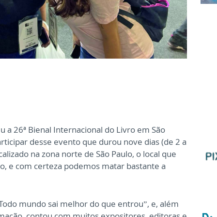
u a 26ª Bienal Internacional do Livro em São
participar desse evento que durou nove dias (de 2 a
calizado na zona norte de São Paulo, o local que
ão, e com certeza podemos matar bastante a
“Todo mundo sai melhor do que entrou”, e, além
ação, contou com muitos expositores, editoras e